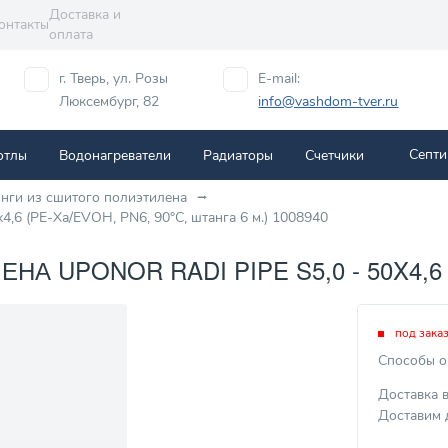
Доставка и
онтакты
оплата
г. Тверь, ул. Розы
E-mail:
Люксембург, 82
info@vashdom-tver.ru
Септи
отлы
Водонагреватели
Радиаторы
Cчетчики
инги из сшитого полиэтилена
x4,6 (PE-Xa/EVOH, PN6, 90°C, штанга 6 м.) 1008940
 UPONOR RADI PIPE S5,0 - 50X4,6 (P
под зака
Способы о
Доставка 
Доставим 