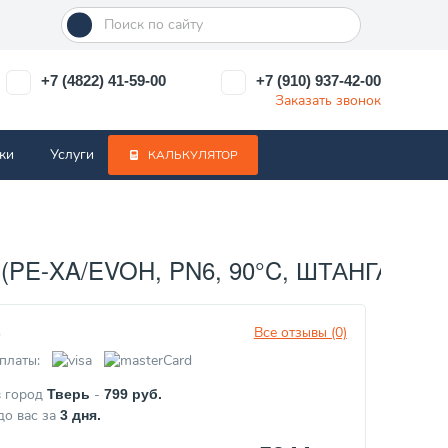
+7 (4822) 41-59-00
+7 (910) 937-42-00
Заказать звонок
ки
Услуги
КАЛЬКУЛЯТОР
E-XA/EVOH, PN6, 90°C, ШТАНГА 6 М.)
Все отзывы (0)
з
платы:
в город
-
Тверь
799
руб.
до вас за
3
дня.