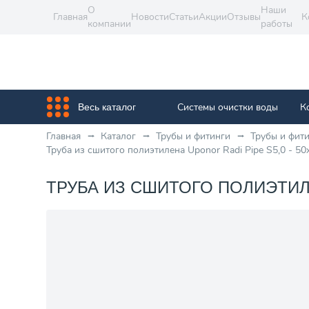
О
Наши
Главная
Новости
Статьи
Акции
Отзывы
К
компании
работы
Системы очистки воды
К
Весь каталог
Главная
Каталог
Трубы и фитинги
Трубы и фит
Труба из сшитого полиэтилена Uponor Radi Pipe S5,0 - 50
ТРУБА ИЗ СШИТОГО ПОЛИЭТИЛЕНА