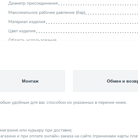
Диаметр присоединения
Максимальное рабочее давление (бар)
Материал изделия
Цвет изделия
Область использования
Вид фитинга
Наружный диаметр (мм)
Цена у товара указана
Производитель
Монтаж
Обмен и возв
Отпуск товара
Страна производитель
любым удобным для вас способом из указанных в перечне ниже.
Длина (м)
Вес товара, нетто (кг)
Тип трубы
магазине или курьеру при доставке;
Категория
агазине и при оплате онлайн-заказа на сайте (принимаем карты платеж