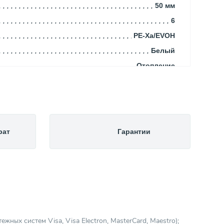
50 мм
6
PE-Xa/EVOH
Белый
Отопление
Труба
50
за 1 м.
UPONOR
рат
Гарантии
Кратно штанге
Финляндия
6.00
0.00
Из сшитого полиэтилена
Трубы и фитинги
ных систем Visa, Visa Electron, MasterCard, Maestro);