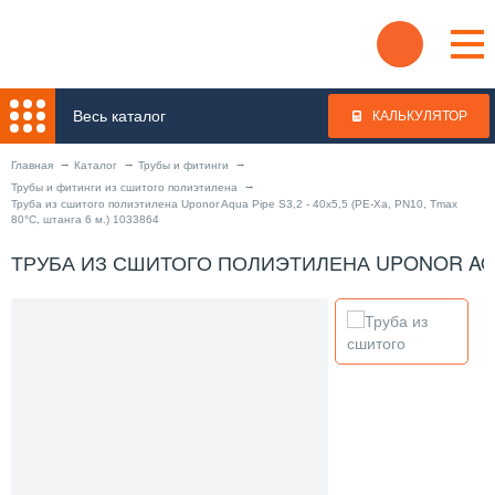
Весь каталог
КАЛЬКУЛЯТОР
Главная
Каталог
Трубы и фитинги
Трубы и фитинги из сшитого полиэтилена
Труба из сшитого полиэтилена Uponor Aqua Pipe S3,2 - 40x5,5 (PE-Xa, PN10, Tmax
80°C, штанга 6 м.) 1033864
ТРУБА ИЗ СШИТОГО ПОЛИЭТИЛЕНА UPONOR AQUA PI