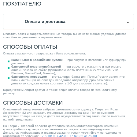
Тип трубы
Из сшитого полиэтилена
ПОКУПАТЕЛЮ
Толщина стенки (мм)
5.50
Исполнение
Штанга
Оплата и доставка
Марка трубы
Uponor Aqua Pipe
Максимальная рабочая температура (°С)
80
Оплатить заказ и забрать оплаченные товары вы можете любым удобным для вас
способом из указанных в перечне ниже.
Диаметр присоединения
40 мм
СПОСОБЫ ОПЛАТЫ
Максимальное рабочее давление (бар)
10
Оплата заказанного товара может быть осуществлена:
Материал изделия
PE-Xa
наличными в российских рублях
— при покупке в магазине или курьеру при
доставке;
Категория
Трубы и фитинги
банковской пластиковой картой
— при расчете в магазине и при оплате
онлайн-заказа на сайте (принимаем карты платежных систем Visa, Visa
Electron, MasterCard, Maestro);
банковским переводом
— в отделении банка или Почты России заполните
бланк квитанции на оплату и передайте оператору (срок зачисления
денежных средств может составлять 1-3 дня с момента оплаты).
Юридическим лицам доступна также опция оплаты товара по безналичному
расчету.
СПОСОБЫ ДОСТАВКИ
Оплаченный товар можно забрать самовывозом по адресу г. Тверь, ул. Розы
Люксембург, 82 или заказать курьерскую доставку на дом. При временном
отсутствии товара на складе доставка осуществляется под заказ, после внесения
полной предоплаты.
По Твери и Тверской области доставляем заказы автотранспортом компании,
время прибытия курьера согласовывается с покупателем индивидуально.
Детальную информацию и нюансы оказания услуги уточняйте у менеджера по
контактным телефонам:
+7 (910) 937-42-00
,
+7 (4822) 41-59-00
.