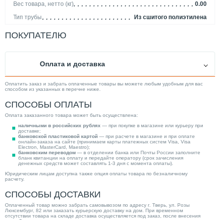
Вес товара, нетто (кг)
0.00
Тип трубы
Из сшитого полиэтилена
Толщина стенки (мм)
6.90
ПОКУПАТЕЛЮ
Исполнение
Штанга
Марка трубы
Rehau Pink
Оплата и доставка
Максимальная рабочая температура (°С)
90
Диаметр присоединения
50 мм
Оплатить заказ и забрать оплаченные товары вы можете любым удобным для вас
способом из указанных в перечне ниже.
Максимальное рабочее давление (бар)
10
СПОСОБЫ ОПЛАТЫ
Материал изделия
PE-Xa
Оплата заказанного товара может быть осуществлена:
Цвет изделия
Розовый
наличными в российских рублях
— при покупке в магазине или курьеру при
доставке;
Категория
Трубы и фитинги
банковской пластиковой картой
— при расчете в магазине и при оплате
онлайн-заказа на сайте (принимаем карты платежных систем Visa, Visa
Electron, MasterCard, Maestro);
банковским переводом
— в отделении банка или Почты России заполните
бланк квитанции на оплату и передайте оператору (срок зачисления
денежных средств может составлять 1-3 дня с момента оплаты).
Юридическим лицам доступна также опция оплаты товара по безналичному
расчету.
СПОСОБЫ ДОСТАВКИ
Оплаченный товар можно забрать самовывозом по адресу г. Тверь, ул. Розы
Люксембург, 82 или заказать курьерскую доставку на дом. При временном
отсутствии товара на складе доставка осуществляется под заказ, после внесения