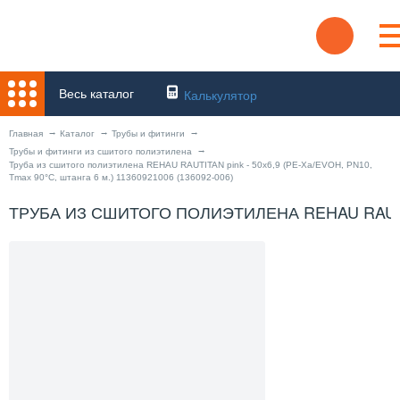
Весь каталог
Калькулятор
Главная
Каталог
Трубы и фитинги
Трубы и фитинги из сшитого полиэтилена
Труба из сшитого полиэтилена REHAU RAUTITAN pink - 50x6,9 (PE-Xa/EVOH, PN10,
Tmax 90°С, штанга 6 м.) 11360921006 (136092-006)
ТРУБА ИЗ СШИТОГО ПОЛИЭТИЛЕНА REHAU RAUTITAN 