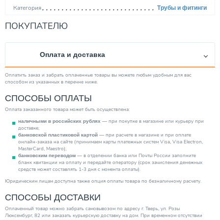
Категория
Трубы и фитинги
ПОКУПАТЕЛЮ
Оплата и доставка
Оплатить заказ и забрать оплаченные товары вы можете любым удобным для вас
способом из указанных в перечне ниже.
СПОСОБЫ ОПЛАТЫ
Оплата заказанного товара может быть осуществлена:
— при покупке в магазине или курьеру при
наличными в российских рублях
доставке;
— при расчете в магазине и при оплате
банковской пластиковой картой
онлайн-заказа на сайте (принимаем карты платежных систем Visa, Visa Electron,
MasterCard, Maestro);
— в отделении банка или Почты России заполните
банковским переводом
бланк квитанции на оплату и передайте оператору (срок зачисления денежных
средств может составлять 1-3 дня с момента оплаты).
Юридическим лицам доступна также опция оплаты товара по безналичному расчету.
СПОСОБЫ ДОСТАВКИ
Оплаченный товар можно забрать самовывозом по адресу г. Тверь, ул. Розы
Люксембург, 82 или заказать курьерскую доставку на дом. При временном отсутствии