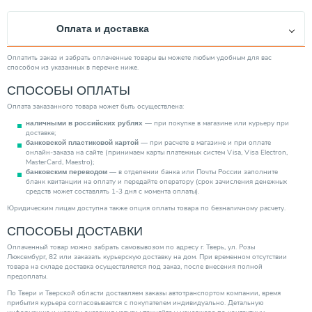
Оплата и доставка
Оплатить заказ и забрать оплаченные товары вы можете любым удобным для вас
способом из указанных в перечне ниже.
СПОСОБЫ ОПЛАТЫ
Оплата заказанного товара может быть осуществлена:
— при покупке в магазине или курьеру при
наличными в российских рублях
доставке;
— при расчете в магазине и при оплате
банковской пластиковой картой
онлайн-заказа на сайте (принимаем карты платежных систем Visa, Visa Electron,
MasterCard, Maestro);
— в отделении банка или Почты России заполните
банковским переводом
бланк квитанции на оплату и передайте оператору (срок зачисления денежных
средств может составлять 1-3 дня с момента оплаты).
Юридическим лицам доступна также опция оплаты товара по безналичному расчету.
СПОСОБЫ ДОСТАВКИ
Оплаченный товар можно забрать самовывозом по адресу г. Тверь, ул. Розы
Люксембург, 82 или заказать курьерскую доставку на дом. При временном отсутствии
товара на складе доставка осуществляется под заказ, после внесения полной
предоплаты.
По Твери и Тверской области доставляем заказы автотранспортом компании, время
прибытия курьера согласовывается с покупателем индивидуально. Детальную