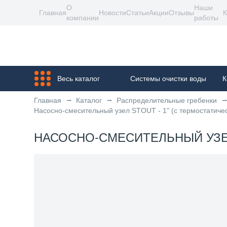
О
Наши
Главная
Новости
Статьи
Акции
Отзывы
К
компании
работы
Весь каталог
Системы очистки воды
К
Главная
Каталог
Распределительные гребенки
Насосно-смесительный узел STOUT - 1" (с термостатиче
НАСОСНО-СМЕСИТЕЛЬНЫЙ УЗЕЛ 