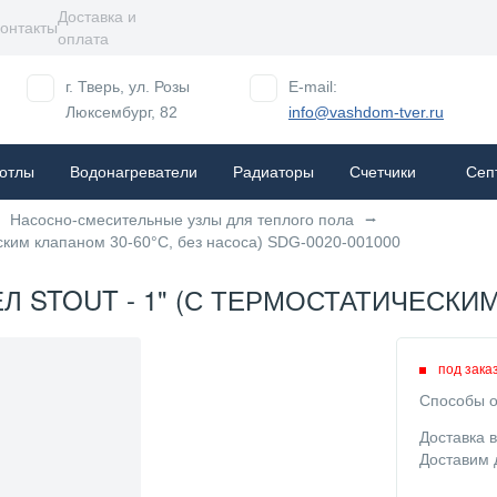
Доставка и
онтакты
оплата
г. Тверь, ул. Розы
E-mail:
Люксембург, 82
info@vashdom-tver.ru
отлы
Водонагреватели
Радиаторы
Cчетчики
Сеп
Насосно-смесительные узлы для теплого пола
ским клапаном 30-60°C, без насоса) SDG-0020-001000
STOUT - 1" (С ТЕРМОСТАТИЧЕСКИМ К
под зака
Способы о
Доставка 
Доставим 