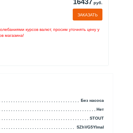
16437
руб.
ЗАКАЗАТЬ
колебаниями курсов валют, просим уточнять цену у
в магазина!
Без насоса
Нет
STOUT
SZhVG5YImaI