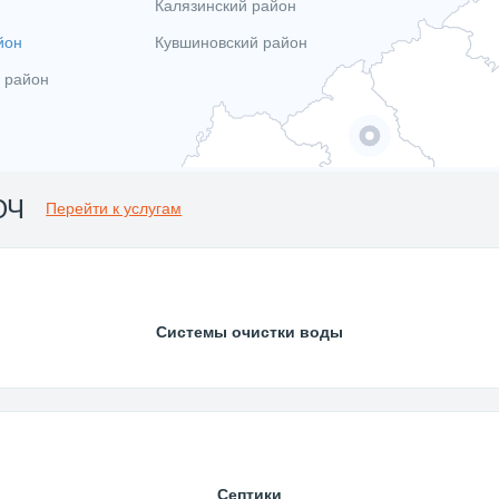
Калязинский район
йон
Кувшиновский район
 район
ЮЧ
Перейти к услугам
Системы очистки воды
Септики