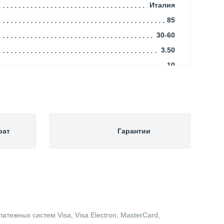
Италия
85
30-60
3.50
10
Распределительные гребенки
рат
Гарантии
тежных систем Visa, Visa Electron, MasterCard,