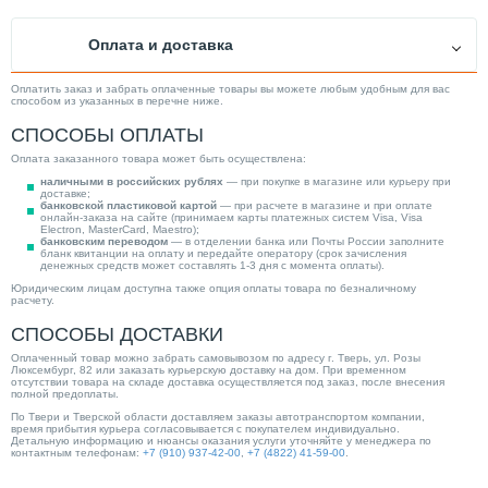
Качество воды
Чистая
Оплата и доставка
Диаметр выходного отверстия
1"
Механизм насоса
Центробежный
Оплатить заказ и забрать оплаченные товары вы можете любым удобным для вас
способом из указанных в перечне ниже.
Минимальная рабочая температура (°С)
-10.00
СПОСОБЫ ОПЛАТЫ
Максимальная производительность (м3/ч)
2.20
Оплата заказанного товара может быть осуществлена:
Тип ротора
Мокрый
наличными в российских рублях
— при покупке в магазине или курьеру при
доставке;
Тип выключателя
Электронный
банковской пластиковой картой
— при расчете в магазине и при оплате
онлайн-заказа на сайте (принимаем карты платежных систем Visa, Visa
Electron, MasterCard, Maestro);
Защита сухого хода
Нет
банковским переводом
— в отделении банка или Почты России заполните
бланк квитанции на оплату и передайте оператору (срок зачисления
Производитель
WILO
денежных средств может составлять 1-3 дня с момента оплаты).
Юридическим лицам доступна также опция оплаты товара по безналичному
Тип вход. напряжения
Однофазное
расчету.
Повышение давления
Нет
СПОСОБЫ ДОСТАВКИ
Тип эжектора
Встроенный
Оплаченный товар можно забрать самовывозом по адресу г. Тверь, ул. Розы
Люксембург, 82 или заказать курьерскую доставку на дом. При временном
Категория
Насосы
отсутствии товара на складе доставка осуществляется под заказ, после внесения
полной предоплаты.
По Твери и Тверской области доставляем заказы автотранспортом компании,
время прибытия курьера согласовывается с покупателем индивидуально.
Детальную информацию и нюансы оказания услуги уточняйте у менеджера по
контактным телефонам:
+7 (910) 937-42-00
,
+7 (4822) 41-59-00
.