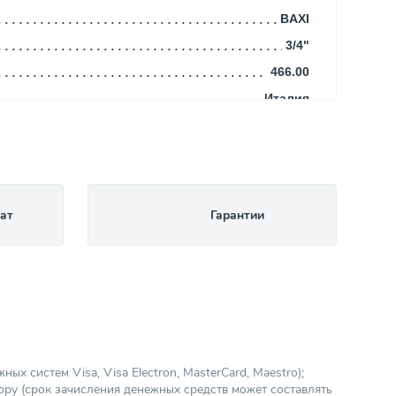
BAXI
3/4"
466.00
Италия
60.00
950.00
28.00
600.00
ат
Гарантии
Открытая
Газовый
Раздельный
Настенный
Двухконтурный
90.30
х систем Visa, Visa Electron, MasterCard, Maestro);
ору (срок зачисления денежных средств может составлять
140