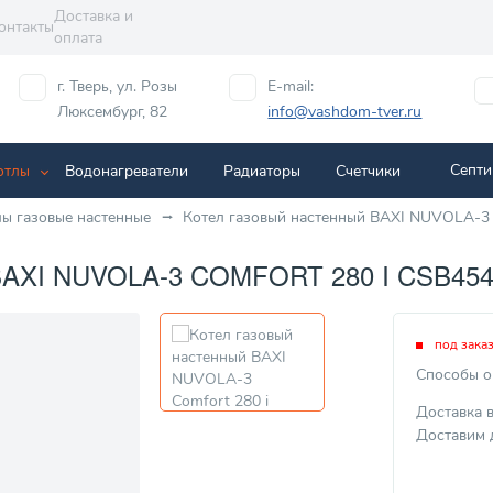
Доставка и
онтакты
оплата
г. Тверь, ул. Розы
E-mail:
Люксембург, 82
info@vashdom-tver.ru
Септи
отлы
Водонагреватели
Радиаторы
Cчетчики
лы газовые настенные
Котел газовый настенный BAXI NUVOLA-3 
XI NUVOLA-3 COMFORT 280 I CSB454
под зака
Способы о
Доставка 
Доставим 