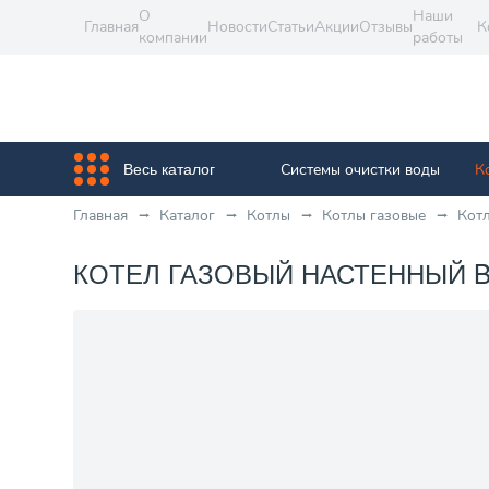
О
Наши
Главная
Новости
Статьи
Акции
Отзывы
К
компании
работы
Системы очистки воды
К
Весь каталог
Главная
Каталог
Котлы
Котлы газовые
Кот
КОТЕЛ ГАЗОВЫЙ НАСТЕННЫЙ BA