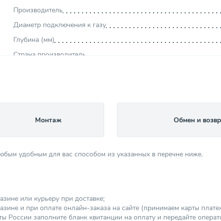
Производитель
Диаметр подключения к газу
Глубина (мм)
Страна производитель
Вес товара, нетто (кг)
Высота (мм)
Мощность (кВт)
Ширина (мм)
Монтаж
Обмен и возвр
Камера сгорания
Тип котла
любым удобным для вас способом из указанных в перечне ниже.
Тип дымохода
Способ монтажа
Кол-во контуров
азине или курьеру при доставке;
Коэфициент полезного действия (%)
зине и при оплате онлайн-заказа на сайте (принимаем карты платежны
Диаметр дымохода (мм)
ы России заполните бланк квитанции на оплату и передайте операт