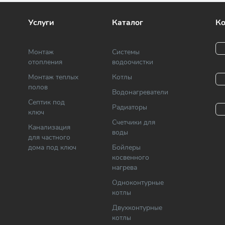
Услуги
Каталог
Ко
Монтаж
Системы
отопления
водоочистки
Монтаж теплых
Котлы
полов
Водонагреватели
Септик под
Радиаторы
ключ
Cчетчики для
Канализация
воды
для частного
дома под ключ
Бойлеры
косвенного
нагрева
Одноконтурные
котлы
Двухконтурные
котлы