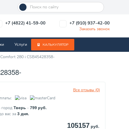
+7 (4822) 41-59-00
+7 (910) 937-42-00
Заказать звонок
ки
Услуги
КАЛЬКУЛЯТОР
Comfort 280 i CSB45428358-
28358-
Все отзывы (0)
з
платы:
в город
-
Тверь
799
руб.
до вас за
3
дня.
105157
руб.