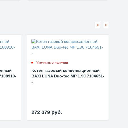
<
>
Уточнить о наличии
Ут
онный
Котел газовый конденсационный
Кот
7108910-
BAXI LUNA Duo-tec MP 1.90 7104651-
BAXI
-
-
272 079
руб.
206