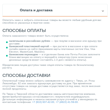
Оплата и доставка
Оплатить заказ и забрать оплаченные товары вы можете любым удобным для вас
способом из указанных в перечне ниже.
СПОСОБЫ ОПЛАТЫ
Оплата заказанного товара может быть осуществлена:
наличными в российских рублях
— при покупке в магазине или курьеру при
доставке;
банковской пластиковой картой
— при расчете в магазине и при оплате
онлайн-заказа на сайте (принимаем карты платежных систем Visa, Visa
Electron, MasterCard, Maestro);
банковским переводом
— в отделении банка или Почты России заполните
бланк квитанции на оплату и передайте оператору (срок зачисления
денежных средств может составлять 1-3 дня с момента оплаты).
Юридическим лицам доступна также опция оплаты товара по безналичному
расчету.
СПОСОБЫ ДОСТАВКИ
Оплаченный товар можно забрать самовывозом по адресу г. Тверь, ул. Розы
Люксембург, 82 или заказать курьерскую доставку на дом. При временном
отсутствии товара на складе доставка осуществляется под заказ, после внесения
полной предоплаты.
По Твери и Тверской области доставляем заказы автотранспортом компании,
время прибытия курьера согласовывается с покупателем индивидуально.
Детальную информацию и нюансы оказания услуги уточняйте у менеджера по
контактным телефонам:
+7 (910) 937-42-00
,
+7 (4822) 41-59-00
.