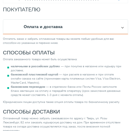
ПОКУПАТЕЛЮ
Оплата и доставка
Оплатить заказ и забрать оплаченные товары вы можете любым удобным для вас
способом из указанных в перечне ниже.
СПОСОБЫ ОПЛАТЫ
Оплата заказанного товара может быть осуществлена:
— при покупке в магазине или курьеру при
наличными в российских рублях
доставке;
— при расчете в магазине и при оплате
банковской пластиковой картой
онлайн-заказа на сайте (принимаем карты платежных систем Visa, Visa Electron,
MasterCard, Maestro);
— в отделении банка или Почты России заполните
банковским переводом
бланк квитанции на оплату и передайте оператору (срок зачисления денежных
средств может составлять 1-3 дня с момента оплаты).
Юридическим лицам доступна также опция оплаты товара по безналичному расчету.
СПОСОБЫ ДОСТАВКИ
Оплаченный товар можно забрать самовывозом по адресу г. Тверь, ул. Розы
Люксембург, 82 или заказать курьерскую доставку на дом. При временном отсутствии
товара на складе доставка осуществляется под заказ, после внесения полной
предоплаты.