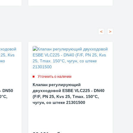
<
>
Уточнить о наличии
Ут
Клапан регулирующий
Кла
- DN50
двухходовой ESBE VLC225 - DN40
дву
0°C,
(F/F, PN 25, Kvs 25, Tmax. 150°C,
(F/F
чугун, со штеке 21301500
чугу