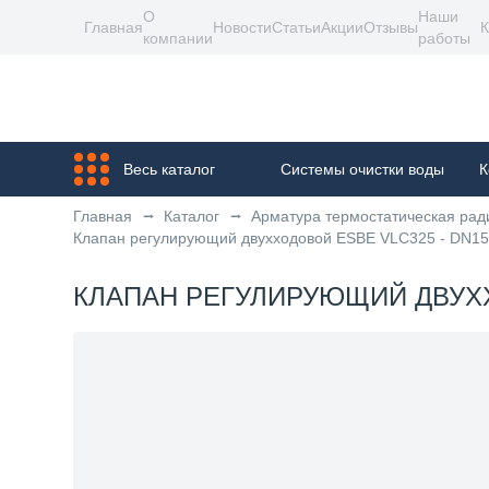
О
Наши
Главная
Новости
Статьи
Акции
Отзывы
К
компании
работы
Весь каталог
Системы очистки воды
К
Главная
Каталог
Арматура термостатическая рад
Клапан регулирующий двухходовой ESBE VLC325 - DN15 (F
КЛАПАН РЕГУЛИРУЮЩИЙ ДВУХХОДО