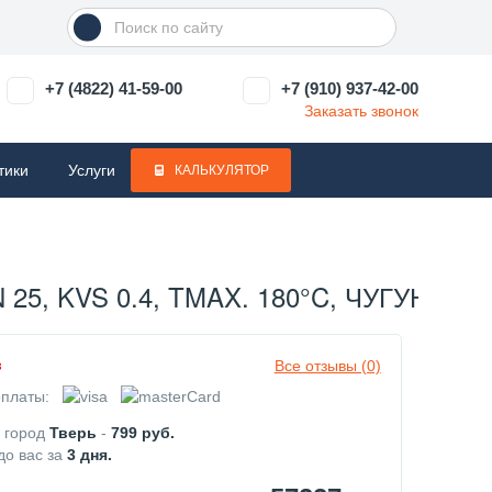
+7 (4822) 41-59-00
+7 (910) 937-42-00
Заказать звонок
тики
Услуги
КАЛЬКУЛЯТОР
, KVS 0.4, TMAX. 180°C, ЧУГУН, С 
Все отзывы (0)
з
платы:
в город
Тверь
-
799
руб.
до вас за
3
дня.