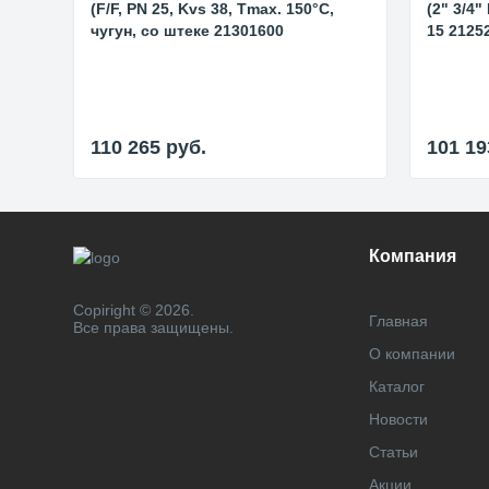
(F/F, PN 25, Kvs 38, Tmax. 150°C,
(2" 3/4"
чугун, со штеке 21301600
15 2125
110 265
руб.
101 1
Компания
Copiright © 2026.
Главная
Все права защищены.
О компании
Каталог
Новости
Статьи
Акции