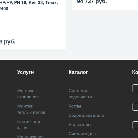
94 737
руб.
 НР/НР, PN 16, Kvs 38, Tmax.
2400
93
руб.
Услуги
Каталог
К
Монтаж
Системы
отопления
водоочистки
Монтаж
Котлы
теплых полов
Водонагреватели
Септик под
Радиаторы
ключ
Cчетчики для
Канализация