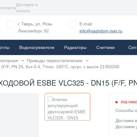
Доставка и
онтакты
оплата
г. Тверь, ул. Розы
E-mail:
Люксембург, 82
info@vashdom-tver.ru
отлы
Водонагреватели
Радиаторы
Cчетчики
Сеп
иаторная
Приводы термостатические
/F, PN 25, Kvs 0.4, Tmax. 180°C, чугун, с высок 21350200
ВОЙ ESBE VLC325 - DN15 (F/F, PN 25
под зака
Способы о
Доставка 
Доставим 