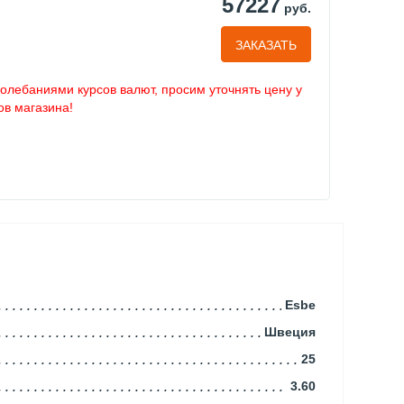
57227
руб.
ЗАКАЗАТЬ
колебаниями курсов валют, просим уточнять цену у
в магазина!
Esbe
Швеция
25
3.60