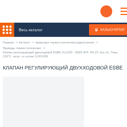
Весь каталог
КАЛЬКУЛЯТОР
Главная
Каталог
Арматура термостатическая радиаторная
Приводы термостатические
Клапан регулирующий двухходовой ESBE VLC225 - DN25 (F/F, PN 25, Kvs 10, Tmax.
150°C, чугун, со штеке 21301300
КЛАПАН РЕГУЛИРУЮЩИЙ ДВУХХОДОВОЙ ESBE VLC225