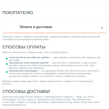
ПОКУПАТЕЛЮ
Оплата и доставка
Оплатить заказ и забрать оплаченные товары вы можете любым удобным для вас
способом из указанных в перечне ниже.
СПОСОБЫ ОПЛАТЫ
Оплата заказанного товара может быть осуществлена:
наличными в российских рублях
— при покупке в магазине или курьеру при
доставке;
банковской пластиковой картой
— при расчете в магазине и при оплате
онлайн-заказа на сайте (принимаем карты платежных систем Visa, Visa
Electron, MasterCard, Maestro);
банковским переводом
— в отделении банка или Почты России заполните
бланк квитанции на оплату и передайте оператору (срок зачисления
денежных средств может составлять 1-3 дня с момента оплаты).
Юридическим лицам доступна также опция оплаты товара по безналичному
расчету.
СПОСОБЫ ДОСТАВКИ
Оплаченный товар можно забрать самовывозом по адресу г. Тверь, ул. Розы
Люксембург, 82 или заказать курьерскую доставку на дом. При временном
отсутствии товара на складе доставка осуществляется под заказ, после внесения
полной предоплаты.