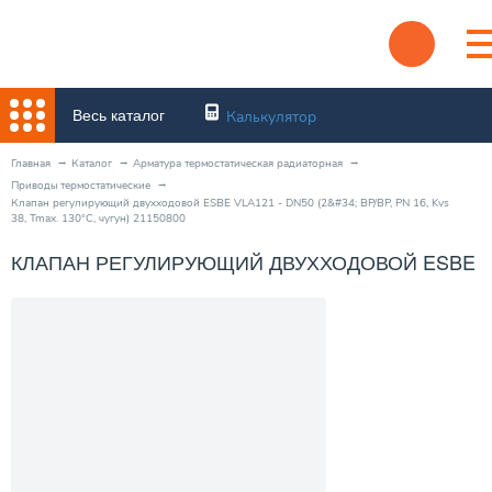
Весь каталог
Калькулятор
Главная
Каталог
Арматура термостатическая радиаторная
Приводы термостатические
Клапан регулирующий двухходовой ESBE VLA121 - DN50 (2&#34; ВР/ВР, PN 16, Kvs
38, Tmax. 130°C, чугун) 21150800
КЛАПАН РЕГУЛИРУЮЩИЙ ДВУХХОДОВОЙ ESBE VLA121