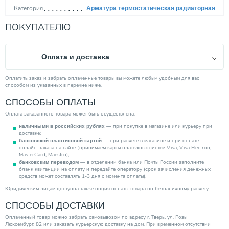
Категория
Арматура термостатическая радиаторная
ПОКУПАТЕЛЮ
Оплата и доставка
Оплатить заказ и забрать оплаченные товары вы можете любым удобным для вас
способом из указанных в перечне ниже.
СПОСОБЫ ОПЛАТЫ
Оплата заказанного товара может быть осуществлена:
— при покупке в магазине или курьеру при
наличными в российских рублях
доставке;
— при расчете в магазине и при оплате
банковской пластиковой картой
онлайн-заказа на сайте (принимаем карты платежных систем Visa, Visa Electron,
MasterCard, Maestro);
— в отделении банка или Почты России заполните
банковским переводом
бланк квитанции на оплату и передайте оператору (срок зачисления денежных
средств может составлять 1-3 дня с момента оплаты).
Юридическим лицам доступна также опция оплаты товара по безналичному расчету.
СПОСОБЫ ДОСТАВКИ
Оплаченный товар можно забрать самовывозом по адресу г. Тверь, ул. Розы
Люксембург, 82 или заказать курьерскую доставку на дом. При временном отсутствии