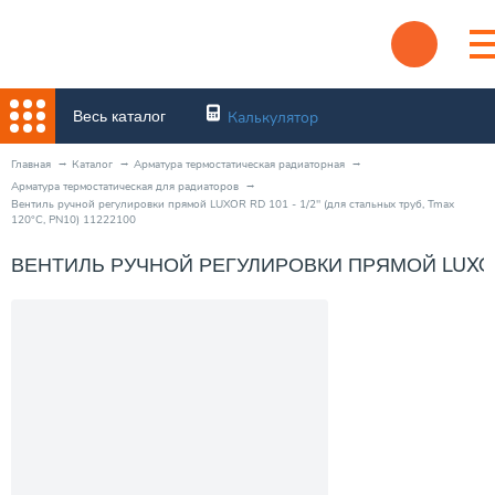
Весь каталог
Калькулятор
Главная
Каталог
Арматура термостатическая радиаторная
Арматура термостатическая для радиаторов
Вентиль ручной регулировки прямой LUXOR RD 101 - 1/2" (для стальных труб, Tmax
120°C, PN10) 11222100
ВЕНТИЛЬ РУЧНОЙ РЕГУЛИРОВКИ ПРЯМОЙ LUXOR RD