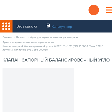
Весь каталог
Калькулятор
Главная
Каталог
Арматура термостатическая радиаторная
Арматура термостатическая для радиаторов
Клапан запорный балансировочный угловой STOUT - 1/2" (ВР/НР, PN10, Tmax 120°С,
латунный колпачок) SVL 1156 000015
КЛАПАН ЗАПОРНЫЙ БАЛАНСИРОВОЧНЫЙ УГЛОВОЙ ST