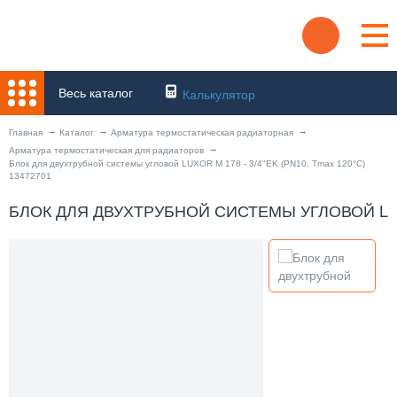
Весь каталог
Калькулятор
Главная
Каталог
Арматура термостатическая радиаторная
Арматура термостатическая для радиаторов
Блок для двухтрубной системы угловой LUXOR M 178 - 3/4"EK (PN10, Tmax 120°С)
13472701
БЛОК ДЛЯ ДВУХТРУБНОЙ СИСТЕМЫ УГЛОВОЙ LUXOR