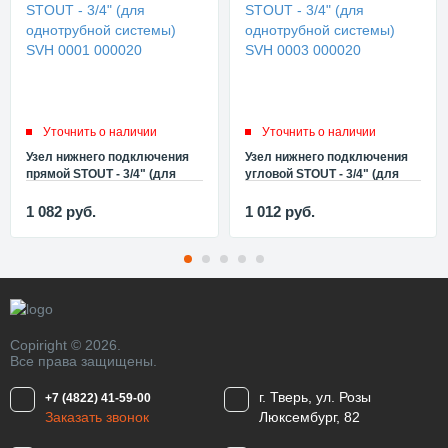
Уточнить о наличии
Уточнить о наличии
Узел нижнего подключения
Узел нижнего подключения
прямой STOUT - 3/4" (для
угловой STOUT - 3/4" (для
однотрубной системы) SVH
однотрубной системы) SVH
0001 000020
0003 000020
1 082
руб.
1 012
руб.
Copiright © 2026.
Все права защищены.
г. Тверь, ул. Розы
+7 (4822) 41-59-00
Заказать звонок
Люксембург, 82