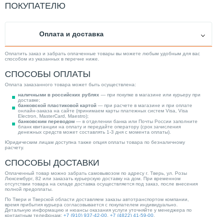
ПОКУПАТЕЛЮ
Оплата и доставка
Оплатить заказ и забрать оплаченные товары вы можете любым удобным для вас
способом из указанных в перечне ниже.
СПОСОБЫ ОПЛАТЫ
Оплата заказанного товара может быть осуществлена:
наличными в российских рублях
— при покупке в магазине или курьеру при
доставке;
банковской пластиковой картой
— при расчете в магазине и при оплате
онлайн-заказа на сайте (принимаем карты платежных систем Visa, Visa
Electron, MasterCard, Maestro);
банковским переводом
— в отделении банка или Почты России заполните
бланк квитанции на оплату и передайте оператору (срок зачисления
денежных средств может составлять 1-3 дня с момента оплаты).
Юридическим лицам доступна также опция оплаты товара по безналичному
расчету.
СПОСОБЫ ДОСТАВКИ
Оплаченный товар можно забрать самовывозом по адресу г. Тверь, ул. Розы
Люксембург, 82 или заказать курьерскую доставку на дом. При временном
отсутствии товара на складе доставка осуществляется под заказ, после внесения
полной предоплаты.
По Твери и Тверской области доставляем заказы автотранспортом компании,
время прибытия курьера согласовывается с покупателем индивидуально.
Детальную информацию и нюансы оказания услуги уточняйте у менеджера по
контактным телефонам:
+7 (910) 937-42-00
,
+7 (4822) 41-59-00
.