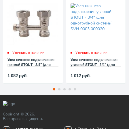
Уточнить о наличии
Уточнить о наличии
Узел нижнего подключения
Узел нижнего подключения
прямой STOUT - 3/4" (для
угловой STOUT - 3/4" (для
однотрубной системы) SVH
однотрубной системы) SVH
0001 000020
0003 000020
1 082
руб.
1 012
руб.
Copiright © 2026.
Все права защищены.