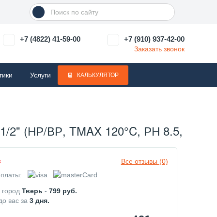
+7 (4822) 41-59-00
+7 (910) 937-42-00
Заказать звонок
тики
Услуги
КАЛЬКУЛЯТОР
 (НР/ВР, TMAX 120°C, РН 8.5, С РУ
Все отзывы (0)
з
платы:
в город
Тверь
-
799
руб.
до вас за
3
дня.