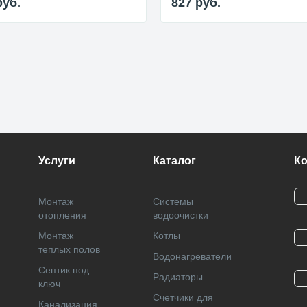
руб.
827
руб.
Услуги
Каталог
К
Монтаж
Системы
отопления
водоочистки
Монтаж
Котлы
теплых полов
Водонагреватели
Септик под
Радиаторы
ключ
Cчетчики для
Канализация