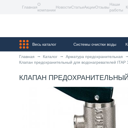
О
Наши
Главная
Новости
Статьи
Акции
Отзывы
К
компании
работы
Весь каталог
Системы очистки воды
К
Главная
Каталог
Арматура предохранительная
Клапан предохранительный для водонагревателей ITAP 367
КЛАПАН ПРЕДОХРАНИТЕЛЬНЫЙ ДЛЯ