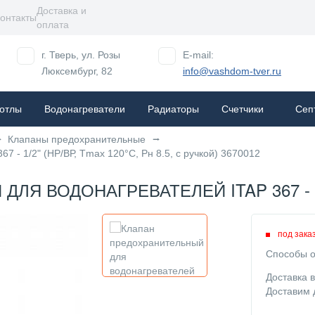
Доставка и
онтакты
оплата
г. Тверь, ул. Розы
E-mail:
Люксембург, 82
info@vashdom-tver.ru
отлы
Водонагреватели
Радиаторы
Cчетчики
Сеп
Клапаны предохранительные
 - 1/2" (НР/ВР, Tmax 120°C, Рн 8.5, с ручкой) 3670012
 ВОДОНАГРЕВАТЕЛЕЙ ITAP 367 - 1/2"
под зака
Способы о
Доставка 
Доставим 