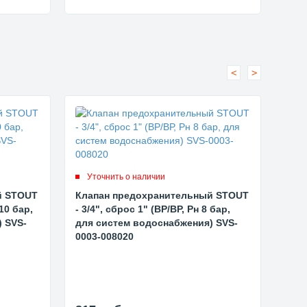
<
>
Уточнить о наличии
Ут
й STOUT
Клапан предохранительный STOUT
Кла
 10 бар,
- 3/4", сброс 1" (ВР/ВР, Рн 8 бар,
- 3/
 SVS-
для систем водоснабжения) SVS-
для
0003-008020
000